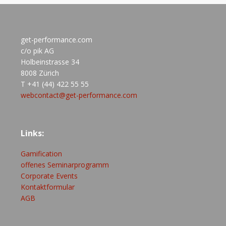
get-performance.com
c/o pik AG
Holbeinstrasse 34
8008 Zürich
T +41 (44) 422 55 55
webcontact@get-performance.com
Links:
Gamification
offenes Seminarprogramm
Corporate Events
Kontaktformular
AGB