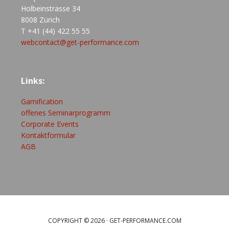
Holbeinstrasse 34
8008 Zürich
T +41 (44) 422 55 55
webcontact@get-performance.com
Links:
Gamification
offenes Seminarprogramm
Corporate Events
Kontaktformular
AGB
COPYRIGHT © 2026 ·
GET-PERFORMANCE.COM