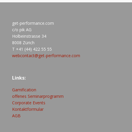
get-performance.com
c/o pik AG
Holbeinstrasse 34
8008 Zürich
T +41 (44) 422 55 55
webcontact@get-performance.com
Links:
Gamification
offenes Seminarprogramm
Corporate Events
Kontaktformular
AGB