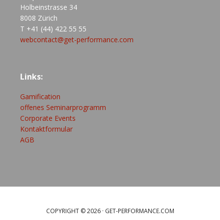
Holbeinstrasse 34
8008 Zürich
T +41 (44) 422 55 55
webcontact@get-performance.com
Links:
Gamification
offenes Seminarprogramm
Corporate Events
Kontaktformular
AGB
COPYRIGHT © 2026 ·
GET-PERFORMANCE.COM