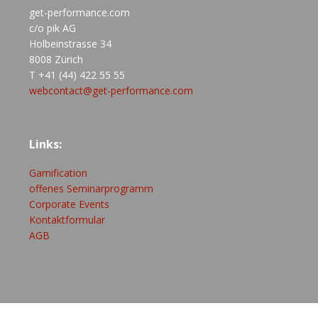
get-performance.com
c/o pik AG
Holbeinstrasse 34
8008 Zürich
T +41 (44) 422 55 55
webcontact@get-performance.com
Links:
Gamification
offenes Seminarprogramm
Corporate Events
Kontaktformular
AGB