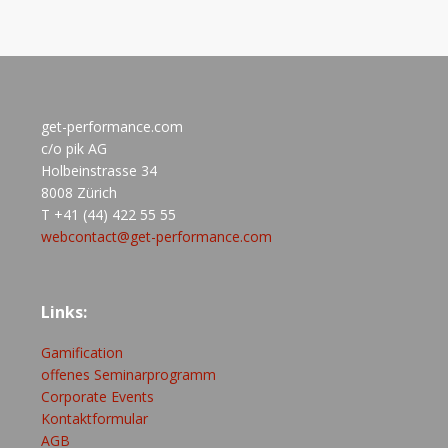
get-performance.com
c/o pik AG
Holbeinstrasse 34
8008 Zürich
T +41 (44) 422 55 55
webcontact@get-performance.com
Links:
Gamification
offenes Seminarprogramm
Corporate Events
Kontaktformular
AGB