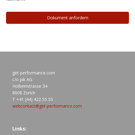
get-performance.com
c/o pik AG
Holbeinstrasse 34
8008 Zürich
T +41 (44) 422 55 55
webcontact@get-performance.com
Links: